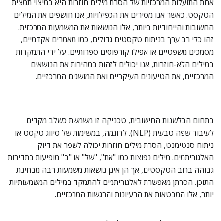
אחת התועלות המרכזיות של הסרת מילים חוזרות היא במיצוי תמצית
הטקסט. כאשר אנו מסירים את הכפילויות, אנו חושפים את המילים
החשובות והייחודיות ביותר, אלו הנושאות את המשמעות המרכזית.
זהו כלי רב ערך בניתוח טקסטים גדולים, כמו מאמרים אקדמיים,
מסמכים משפטיים או אפילו קורפוסים ספרותיים. על ידי התמקדות
במילים הלא-חוזרות, אנו יכולים לזהות במהירות את הנושאים
המרכזיים, את הטיעונים העיקריים ואת המושגים המרכזיים.
בתחום הבלשנות החישובית, טכניקה זו משמשת כשלב מקדים
לעיבוד שפה טבעית (NLP). לדוגמה, במשימות של סיווג טקסט או
ניתוח סנטימנט, הסרת מילים חוזרות יכולה לשפר את דיוק
האלגוריתמים. מילים נפוצות כמו "את", "של" או "ב" מופיעות בתדירות
גבוהה ברוב הטקסטים, אך הן אינן נושאות משמעות רבה מבחינת
התוכן. הסרתן מאפשרת לאלגוריתמים להתמקד במילים המשמעותיות
יותר, אלו המבטאות את הרעיונות והרגשות המרכזיים.