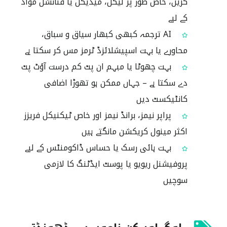
کریں، خاص طور پر لیگل، میڈیکل یا فنانشل مواد
کے لیے
AI ترجمہ کبھی کبھار سیاق و سباق،
محاورے یا بہت اسپیشلائزڈ ٹرمز مس کر سکتا ہے
بہت چھوٹا یا مبہم ان پٹ کم درست آؤٹ پٹ
دے سکتا ہے – جہاں ممکن ہو تھوڑا اضافی
کانٹیکسٹ دیں
پراپر نیمز، برانڈ نیمز اور خاص ٹیکنیکل فریزز
اکثر مینول کریکشن مانگتے ہیں
بہت ہائی رسک یا حساس ڈاکومنٹس کے لیے
پروفیشنل ریویو یا پوسٹ ایڈٹنگ کا لازمی
سوچیں