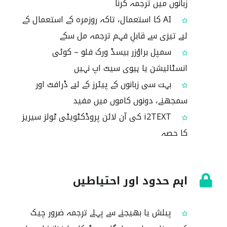
زبانوں میں ترجمہ کرنا
AI کا استعمال، تاکہ روزمرہ کے استعمال کے
لیے تیزی سے قابلِ فہم ترجمہ مل سکے
سمپل براؤزر بیسڈ ورک فلو – کوئی
انسٹالیشن یا ہیوی سیٹ اپ نہیں
بہت سی زبانوں کے پیئرز کے لیے ڈرافٹ اور
سمجھنے، دونوں کاموں میں مفید
i2TEXT کی آن لائن پروڈکٹویٹی ٹولز سیریز
کا حصہ
اہم حدود اور احتیاطیں
پبلش یا بھیجنے سے پہلے ترجمہ ضرور چیک