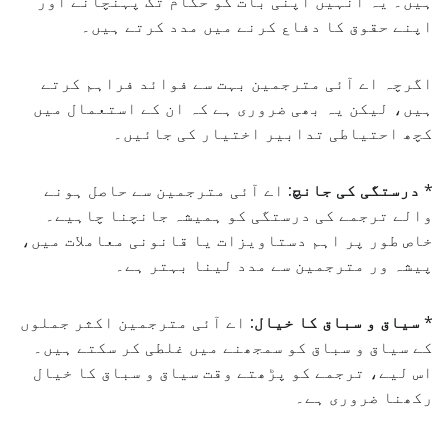
ہیں۔ یہ انہیں اپنی بات کو حکام تک پہنچانے اور
اپنے حقوق کا دفاع کرنے میں مدد کرتے ہیں۔
اگرچہ اے آئی مترجمین بہت سے فوائد فراہم کرتے
ہیں، لیکن یہ بھی ضروری ہے کہ ان کے استعمال میں
کچھ احتیاطی تدابیر اختیار کی جائیں۔
*
درستگی کی جانچ:
اے آئی مترجمین سے حاصل ہونے
والے ترجمے کی درستگی کو ہمیشہ جانچنا چاہیے۔
خاص طور پر اہم دستاویزات یا قانونی معاملات میں،
پیشہ ور مترجمین سے مدد لینا بہتر ہے۔
*
سیاق و سباق کا خیال:
اے آئی مترجمین اکثر جملوں
کے سیاق و سباق کو سمجھنے میں غلطی کر سکتے ہیں۔
اس لیے، ترجمے کو پڑھتے وقت سیاق و سباق کا خیال
رکھنا ضروری ہے۔