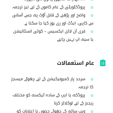
پروڈکٹویٹی کے عام کاموں کے لیے تیز ترجمہ
واضح اور پڑھنے کے قابل آؤٹ پٹ جسے آسانی
سے کاپی، ایڈٹ اور ری یوز کیا جا سکتا ہے
فری آن لائن ایکسیس – کوئی انسٹالیشن
یا سیٹ اپ نہیں چاہیے
عام استعمالات
سرحد پار کمیونیکیشن کے لیے چھوٹے میسجز
کا ترجمہ
پروڈکٹ یا ایپ کے سادہ ٹیکسٹ کو مختلف
ریجنز کے لیے لوکلائز کرنا
ویب سائٹ کے چھوٹے حصوں یا اعلانات کو