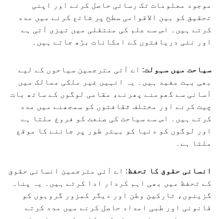
موجود معلومات تک رسائی حاصل کرنے اور اپنی
تحقیق کو بین الاقوامی سطح پر شائع کرنے میں مدد
کرتے ہیں۔ اس سے علم کی منتقلی میں تیزی آتی ہے
اور نئی دریافتوں کے امکانات بڑھ جاتے ہیں۔
سیاحت میں سہولت:
اے آئی مترجمین سیاحوں کے لیے
بھی بہت مفید ہیں۔ یہ انہیں غیر ملکی ممالک میں
آسانی سے گھومنے پھرنے، مقامی لوگوں کے ساتھ بات
چیت کرنے اور مختلف ثقافتوں کو سمجھنے میں مدد
کرتے ہیں۔ اس سے سیاحت کی صنعت کو فروغ ملتا ہے
اور لوگوں کو دنیا کو بہتر طور پر جاننے کا موقع
ملتا ہے۔
انسانی حقوق کا تحفظ:
اے آئی مترجمین انسانی حقوق
کے تحفظ میں بھی اہم کردار ادا کرتے ہیں۔ یہ پناہ
گزینوں، تارکین وطن اور دیگر کمزور گروہوں کو
قانونی اور طبی امداد حاصل کرنے میں مدد کرتے