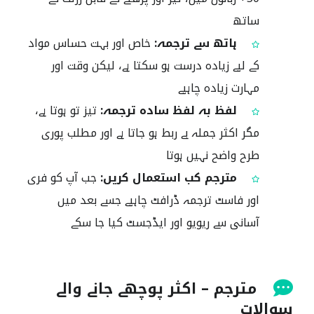
ساتھ
ہاتھ سے ترجمہ:
خاص اور بہت حساس مواد
کے لیے زیادہ درست ہو سکتا ہے، لیکن وقت اور
مہارت زیادہ چاہیے
لفظ بہ لفظ سادہ ترجمہ:
تیز تو ہوتا ہے،
مگر اکثر جملہ بے ربط ہو جاتا ہے اور مطلب پوری
طرح واضح نہیں ہوتا
مترجم کب استعمال کریں:
جب آپ کو فری
اور فاسٹ ترجمہ ڈرافٹ چاہیے جسے بعد میں
آسانی سے ریویو اور ایڈجسٹ کیا جا سکے
مترجم – اکثر پوچھے جانے والے
سوالات