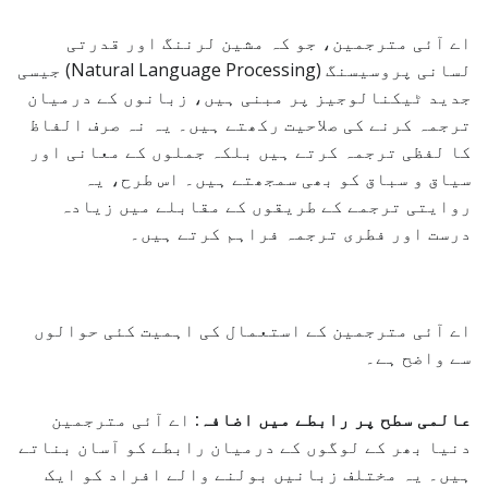
اے آئی مترجمین، جو کہ مشین لرننگ اور قدرتی
لسانی پروسیسنگ (Natural Language Processing) جیسی
جدید ٹیکنالوجیز پر مبنی ہیں، زبانوں کے درمیان
ترجمہ کرنے کی صلاحیت رکھتے ہیں۔ یہ نہ صرف الفاظ
کا لفظی ترجمہ کرتے ہیں بلکہ جملوں کے معانی اور
سیاق و سباق کو بھی سمجھتے ہیں۔ اس طرح، یہ
روایتی ترجمے کے طریقوں کے مقابلے میں زیادہ
درست اور فطری ترجمہ فراہم کرتے ہیں۔
اے آئی مترجمین کے استعمال کی اہمیت کئی حوالوں
سے واضح ہے۔
عالمی سطح پر رابطے میں اضافہ:
اے آئی مترجمین
دنیا بھر کے لوگوں کے درمیان رابطے کو آسان بناتے
ہیں۔ یہ مختلف زبانیں بولنے والے افراد کو ایک