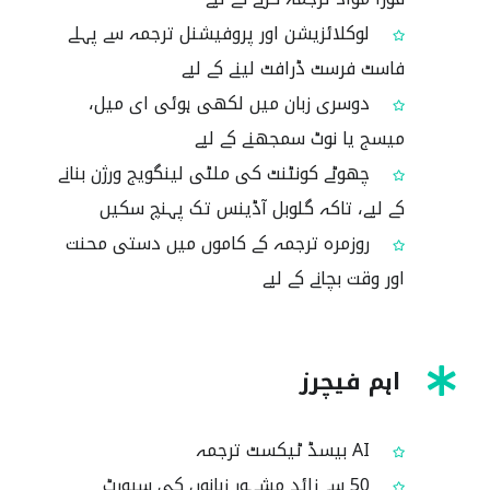
لوکلائزیشن اور پروفیشنل ترجمہ سے پہلے
فاسٹ فرسٹ ڈرافٹ لینے کے لیے
دوسری زبان میں لکھی ہوئی ای میل،
میسج یا نوٹ سمجھنے کے لیے
چھوٹے کونٹنٹ کی ملٹی لینگویج ورژن بنانے
کے لیے، تاکہ گلوبل آڈینس تک پہنچ سکیں
روزمرہ ترجمہ کے کاموں میں دستی محنت
اور وقت بچانے کے لیے
اہم فیچرز
AI بیسڈ ٹیکسٹ ترجمہ
50 سے زائد مشہور زبانوں کی سپورٹ