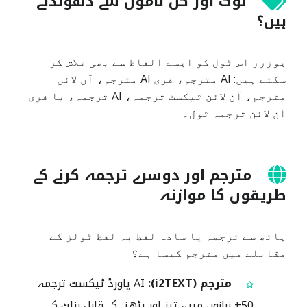
لوگ اور کن ناموں سے ڈھونڈتے
ہیں؟
یوزرز اس ٹول کو ایسے الفاظ سے بھی تلاش کر
سکتے ہیں: AI مترجم، فری AI مترجم، آن لائن
مترجم، آن لائن ٹیکسٹ ترجمہ، AI ترجمہ، یا فری
آن لائن ترجمہ ٹول۔
مترجم اور دوسرے ترجمہ کرنے کے
طریقوں کا موازنہ
ہاتھ سے ترجمہ یا سادہ لفظ بہ لفظ ٹولز کے
مقابلے میں مترجم کیسا ہے؟
مترجم (i2TEXT):
AI پاورڈ ٹیکسٹ ترجمہ
50+ زبانوں میں، تیز اور پڑھنے کے قابل رزلٹ کے