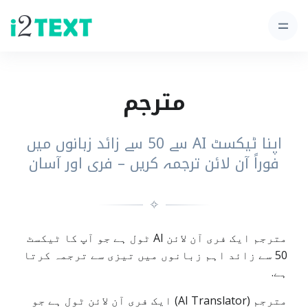
مترجم
اپنا ٹیکسٹ AI سے 50 سے زائد زبانوں میں
فوراً آن لائن ترجمہ کریں – فری اور آسان
✧
مترجم ایک فری آن لائن AI ٹول ہے جو آپ کا ٹیکسٹ
50 سے زائد اہم زبانوں میں تیزی سے ترجمہ کرتا
ہے.
مترجم (AI Translator) ایک فری آن لائن ٹول ہے جو