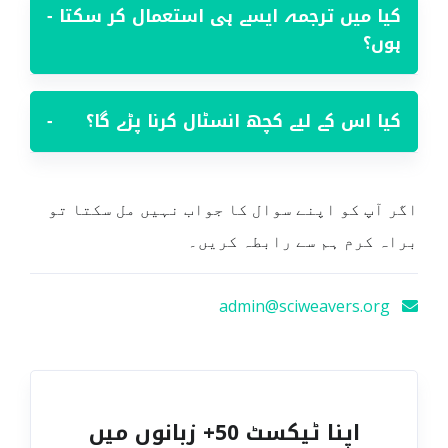
کیا میں ترجمہ ایسے ہی استعمال کر سکتا
−
ہوں؟
کیا اس کے لیے کچھ انسٹال کرنا پڑے گا؟
−
اگر آپ کو اپنے سوال کا جواب نہیں مل سکتا تو
براہ کرم ہم سے رابطہ کریں۔
admin@sciweavers.org
اپنا ٹیکسٹ 50+ زبانوں میں