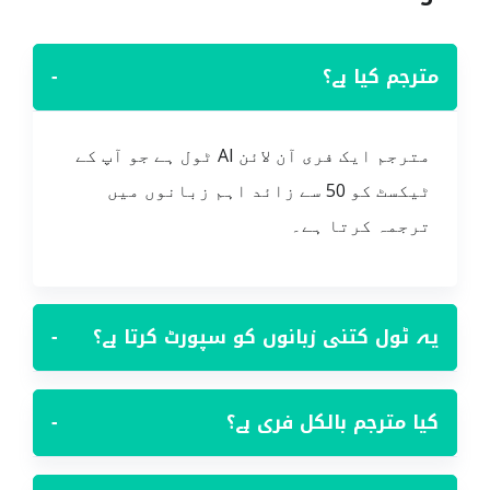
مترجم کیا ہے؟
−
مترجم ایک فری آن لائن AI ٹول ہے جو آپ کے
ٹیکسٹ کو 50 سے زائد اہم زبانوں میں
ترجمہ کرتا ہے۔
یہ ٹول کتنی زبانوں کو سپورٹ کرتا ہے؟
−
کیا مترجم بالکل فری ہے؟
−