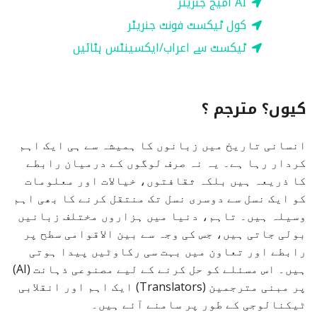
AI امیج جنریٹر
کول ٹیکسٹ فونٹ جنریٹر
ٹیکسٹ سے اعراب/ایکسینٹس ہٹائیں
کیوں؟ مترجم ؟
انسانی تاریخ میں زبانوں کا ہمیشہ سے ہی ایک اہم
کردار رہا ہے۔ یہ نہ صرف لوگوں کے درمیان رابطے
کا ذریعہ ہیں بلکہ ثقافتوں، خیالات اور معلومات
کو ایک نسل سے دوسری نسل تک منتقل کرنے کا بھی اہم
وسیلہ ہیں۔ تاہم، دنیا میں ہزاروں مختلف زبانیں
بولی جاتی ہیں، جس کی وجہ سے بین الاقوامی سطح پر
رابطے اور تعاون میں بہت سی رکاوٹیں پیدا ہوتی
ہیں۔ اس مسئلے کو حل کرنے کے لیے مصنوعی ذہانت (AI)
پر مبنی مترجمین (Translators) ایک اہم اور انقلابی
ٹیکنالوجی کے طور پر سامنے آئے ہیں۔