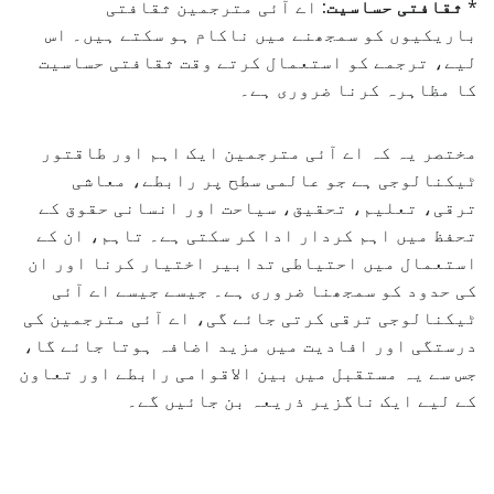
*
ثقافتی حساسیت:
اے آئی مترجمین ثقافتی
باریکیوں کو سمجھنے میں ناکام ہو سکتے ہیں۔ اس
لیے، ترجمے کو استعمال کرتے وقت ثقافتی حساسیت
کا مظاہرہ کرنا ضروری ہے۔
مختصر یہ کہ اے آئی مترجمین ایک اہم اور طاقتور
ٹیکنالوجی ہے جو عالمی سطح پر رابطے، معاشی
ترقی، تعلیم، تحقیق، سیاحت اور انسانی حقوق کے
تحفظ میں اہم کردار ادا کر سکتی ہے۔ تاہم، ان کے
استعمال میں احتیاطی تدابیر اختیار کرنا اور ان
کی حدود کو سمجھنا ضروری ہے۔ جیسے جیسے اے آئی
ٹیکنالوجی ترقی کرتی جائے گی، اے آئی مترجمین کی
درستگی اور افادیت میں مزید اضافہ ہوتا جائے گا،
جس سے یہ مستقبل میں بین الاقوامی رابطے اور تعاون
کے لیے ایک ناگزیر ذریعہ بن جائیں گے۔