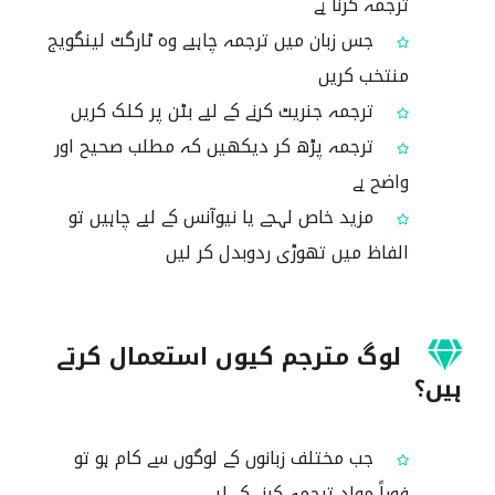
ترجمہ کرنا ہے
جس زبان میں ترجمہ چاہیے وہ ٹارگٹ لینگویج
منتخب کریں
ترجمہ جنریٹ کرنے کے لیے بٹن پر کلک کریں
ترجمہ پڑھ کر دیکھیں کہ مطلب صحیح اور
واضح ہے
مزید خاص لہجے یا نیوآنس کے لیے چاہیں تو
الفاظ میں تھوڑی ردوبدل کر لیں
لوگ مترجم کیوں استعمال کرتے
ہیں؟
جب مختلف زبانوں کے لوگوں سے کام ہو تو
فوراً مواد ترجمہ کرنے کے لیے