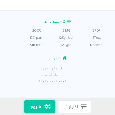
i2
-نیٹ ورک
i2OCR
i2IMG
i2PDF
i2Clipart
i2Symbol
i2Text
Stickers
i2Type
i2Speak
کمپنی
کے بارے میں
رابطہ کریں۔
تمام ٹیکسٹ ٹولز
/
/
رازداری
شرائط
کوکیز
اختیارات
شروع
Copyright © i2Text 2023-2026,
Sciweavers LLC
, USA
217