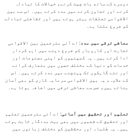
دوسرے کے ساتھ بات چیت کرنے، خیالات کا تبادلہ
کرنے اور تعاون کرنے میں مدد کرتے ہیں۔ اس سے بین
الاقوامی تعلقات بہتر ہوتے ہیں اور ثقافتی تبادلے
کو فروغ ملتا ہے۔
معاشی ترقی میں مدد:
اے آئی مترجمین بین الاقوامی
تجارت اور کاروبار کو فروغ دینے میں اہم کردار
ادا کرتے ہیں۔ یہ کمپنیوں کو اپنی مصنوعات اور
خدمات کو دنیا کے مختلف حصوں میں متعارف کرانے
اور نئے گاہکوں تک پہنچنے میں مدد کرتے ہیں۔ اس
کے علاوہ، یہ بین الاقوامی سرمایہ کاری کو بھی آسان
بناتے ہیں، جس سے معاشی ترقی میں اضافہ ہوتا ہے۔
تعلیم اور تحقیق میں آسانی:
اے آئی مترجمین تعلیم
اور تحقیق کے شعبوں میں بھی بہت مددگار ثابت ہوتے
ہیں۔ یہ طلباء اور محققین کو مختلف زبانوں میں