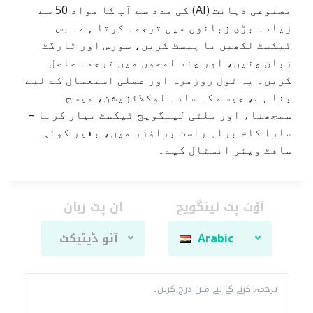
مصنوعی ذہانت (AI) کی مدد سے آپ کا مواد 50 سے
زیادہ بڑی زبانوں میں ترجمہ کرتا ہے۔ بس
ٹیکسٹ لکھیں یا پیسٹ کریں، سورس اور ٹارگٹ
زبان چنیں، اور چند لمحوں میں ترجمہ حاصل
کریں۔ یہ ٹول روزمرہ اور عملی استعمال کے لیے
بنا ہے، جیسے کہ سادہ لوکلائزیشن، میسج
سمجھنا، اور ملٹی لینگویج ٹیکسٹ تیار کرنا –
سارا کام براہِ راست براؤزر میں، بغیر کوئی
سافٹ ویئر انسٹال کیے۔
آؤٹ پٹ لینگویج
ان پٹ زبان
Arabic
آٹو ڈیٹیکٹ