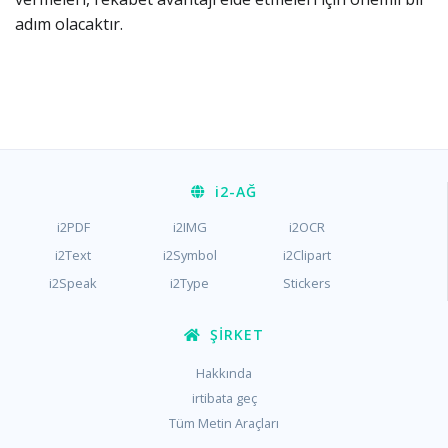
adım olacaktır.
i2
-AĞ
i2PDF
i2IMG
i2OCR
i2Text
i2Symbol
i2Clipart
i2Speak
i2Type
Stickers
ŞIRKET
Hakkında
irtibata geç
Tüm Metin Araçları