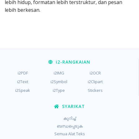
lebih hidup, formatan lebih terstruktur, dan pesan
lebih berkesan.
i2
-RANGKAIAN
i2PDF
i2IMG
i2OCR
i2Text
i2Symbol
i2Clipart
i2Speak
i2Type
Stickers
SYARIKAT
കുറിച്ച്
ബന്ധപ്പെടുക
Semua Alat Teks