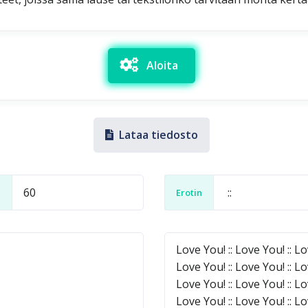
Aloita
Lataa tiedosto
i
Erotin