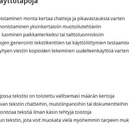
käyttötapoja
istaminen monta kertaa chatteja ja pikavastauksia varten
onistaminen yksinkertaisiin muotoilutehtäviin
n luominen paikkamerkeiksi tai taittoluonnoksiin
jen generointi tekstikenttien tai käyttöliittymien testaami
hyen viestin kopioiden tekeminen uudelleenkäyttöä varten
ossa tekstisi on toistettu valitsemasi määrän kertoja
van tekstin chatteihin, muistiinpanoihin tai dokumentteihin
istaa tekstiä ilman käsin tehtyjä toistoja
un tekstin, jota voit muokata vielä myöhemmin tarpeen mu