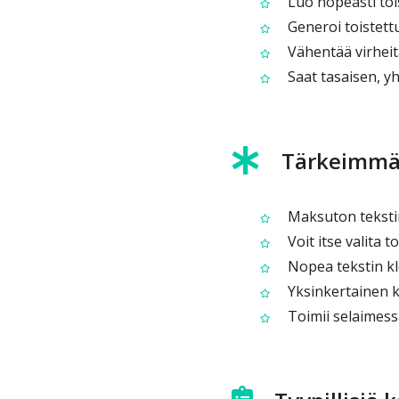
Luo nopeasti tois
Generoi toistettu
Vähentää virheitä
Saat tasaisen, y
Tärkeimmä
Maksuton tekstin
Voit itse valita 
Nopea tekstin klo
Yksinkertainen kä
Toimii selaimessa