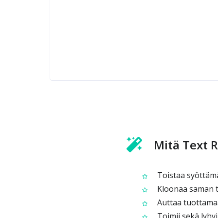
Mitä Text 
Toistaa syöttämäs
Kloonaa saman te
Auttaa tuottamaa
Toimii sekä lyhyil