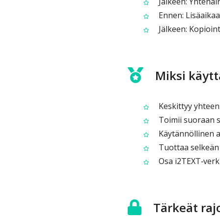
Jälkeen: Yhtenäi
Ennen: Lisäaikaa
Jälkeen: Kopioin
Miksi käytt
Keskittyy yhteen
Toimii suoraan 
Käytännöllinen ar
Tuottaa selkeän 
Osa i2TEXT‑verk
Tärkeät raj