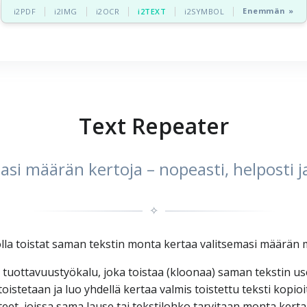
Enemmän »
i2PDF
i2IMG
i2OCR
i2TEXT
i2SYMBOL
Text Repeater
asi määrän kertoja – nopeasti, helposti 
✧
olla toistat saman tekstin monta kertaa valitsemasi määrän
ttavuustyökalu, joka toistaa (kloonaa) saman tekstin useita k
istetaan ja luo yhdellä kertaa valmis toistettu teksti kopioi
anteet, joissa sama lause tai tekstilohko tarvitaan monta ker