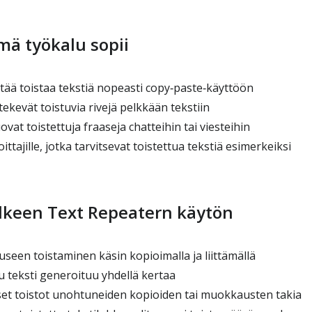
mä työkalu sopii
pitää toistaa tekstiä nopeasti copy‑paste‑käyttöön
 tekevät toistuvia rivejä pelkkään tekstiin
uovat toistettuja fraaseja chatteihin tai viesteihin
joittajille, jotka tarvitsevat toistettua tekstiä esimerkeiksi
älkeen Text Repeatern käytön
seen toistaminen käsin kopioimalla ja liittämällä
u teksti generoituu yhdellä kertaa
et toistot unohtuneiden kopioiden tai muokkausten takia