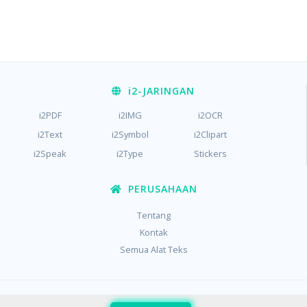
i2
-JARINGAN
i2PDF
i2IMG
i2OCR
i2Text
i2Symbol
i2Clipart
i2Speak
i2Type
Stickers
PERUSAHAAN
Tentang
Kontak
Semua Alat Teks
/
/
Pribadi
Ketentuan
Kue