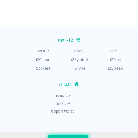
i2
-רשת
i2OCR
i2IMG
i2PDF
i2Clipart
i2Symbol
i2Text
Stickers
i2Type
i2Speak
חברה
על אודות
איש קשר
כל כלי הטקסט
/
/
פְּרָטִיוּת
תנאים
עוגיות