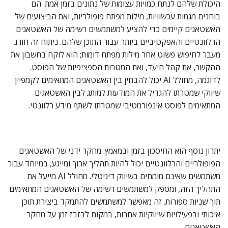
היכולת שלהם לנתח כמויות עצומות של נתונים בזמן אמת. הם
בוחנים מגמות עכשוויות, מילות מפתח פופולריות, ואת הביצועים של
האשטאגים קיימים כדי להציע למשתמשים רשימה של האשטאגים
הרלוונטיים והאפקטיביים ביותר עבור התוכן שלהם. ניתוח זה חורג
מעבר לחיפוש פשוט אחר מילות מפתח דומות; הוא לוקח בחשבון את
ההקשר, את קהל היעד, ואת המטרות הספציפיות של הפוסט.
לדוגמה, מחולל AI יכול להבחין בין האשטאגים המתאימים לקמפיין
שיווקי שמטרתו להגדיל את המודעות למותג לבין האשטאגים
המתאימים לפוסט אינפורמטיבי שמטרתו לשתף מידע רלוונטי.
יתרון נוסף הוא החיסכון בזמן ובמאמץ. מחקר ידני של האשטאגים
הפופולריים והרלוונטיים יכול להיות תהליך ארוך ומייגע, במיוחד עבור
משתמשים שאינם מומחים בשיווק דיגיטלי. מחולל AI מייעל את
התהליך הזה, ומספק למשתמשים רשימה של האשטאגים המתאימים
תוך שניות ספורות. זה מאפשר למשתמשים להתמקד ביצירת תוכן
איכותי ובפעילויות שיווקיות אחרות, במקום לבזבז זמן על מחקר
האשטאגים.