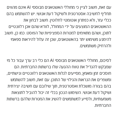
עם זאת, חשוב לציין כי מחוללי האשטאגים מבוססי AI אינם מהווים
תחליף לחשיבה אסטרטגית ולשיקול דעת אנושי. יש להשתמש בהם
ככלי עזר, ולא כפתרון אוטומטי לחלוטין. חשוב לבחון את
ההאשטאגים המוצעים על ידי המחולל, לוודא שהם אכן רלוונטיים
לתוכן, ושהם מתאימים למטרות הספציפיות של הפוסט. כמו כן, חשוב
להימנע משימוש יתר בהאשטאגים, שכן זה עלול להיראות ספאמי
ולהרחיק משתמשים.
לסיכום, מחוללי האשטאגים מבוססי AI הם כלי רב ערך עבור כל מי
שמבקש להגדיל את טווח ההגעה שלו ברשתות החברתיות. הם
חוסכים זמן ומאמץ, מסייעים לגלות האשטאגים רלוונטיים ונישתיים,
ומשפרים את הנראות והגילוי של התוכן. עם זאת, חשוב להשתמש
בהם בצורה מושכלת ואסטרטגית, תוך שילובם עם חשיבה יצירתית
ושיקול דעת אנושי. השימוש הנכון בכלי זה יכול להוביל לתוצאות
משמעותיות, ולסייע למשתמשים להשיג את המטרות שלהם ברשתות
החברתיות.