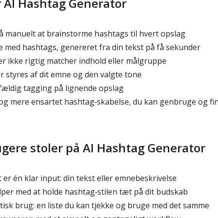
r AI Hashtag Generator
å manuelt at brainstorme hashtags til hvert opslag
ste med hashtags, genereret fra din tekst på få sekunder
r ikke rigtig matcher indhold eller målgruppe
er styres af dit emne og den valgte tone
lfældig tagging på lignende opslag
 og mere ensartet hashtag‑skabelse, du kan genbruge og fi
gere stoler på AI Hashtag Generator
r én klar input: din tekst eller emnebeskrivelse
lper med at holde hashtag‑stilen tæt på dit budskab
ktisk brug: en liste du kan tjekke og bruge med det samme