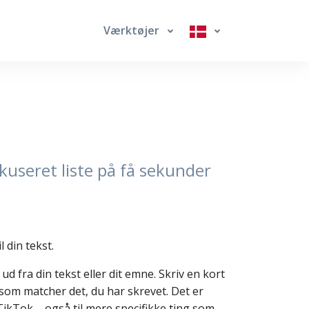
Værktøjer
kuseret liste på få sekunder
 din tekst.
d fra din tekst eller dit emne. Skriv en kort
 som matcher det, du har skrevet. Det er
ikTok – også til mere specifikke ting som