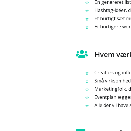
En genereret lis
Hashtag‑idéer, de
Et hurtigt sæt m
Et hurtigere work
Hvem værkt
Creators og influ
Små virksomheder
Marketingfolk, d
Eventplanlæggere 
Alle der vil have