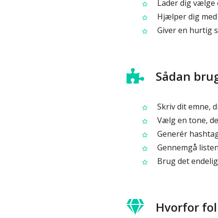
Lader dig vælge e
Hjælper dig med 
Giver en hurtig st
Sådan brug
Skriv dit emne, di
Vælg en tone, der
Generér hashta
Gennemgå listen o
Brug det endelig
Hvorfor fo