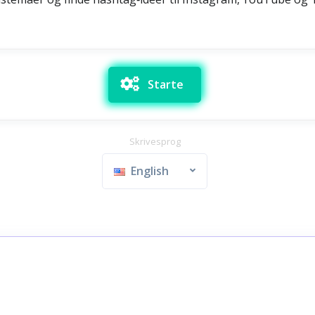
Starte
Skrivesprog
English