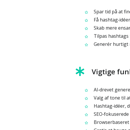
Spar tid på at fi
Få hashtag‑idéer
Skab mere ensar
Tilpas hashtags t
Generér hurtigt m
Vigtige fun
AI‑drevet generer
Valg af tone til a
Hashtag‑idéer, d
SEO‑fokuserede ha
Browserbaseret v