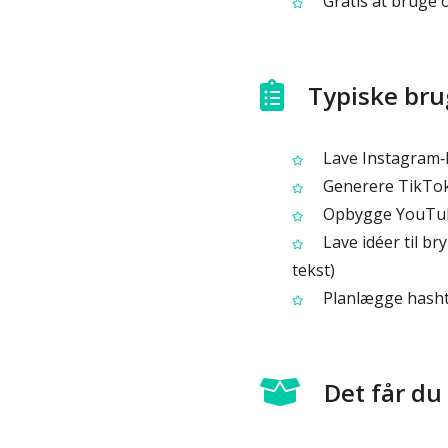
Gratis at bruge o
Typiske bru
Lave Instagram‑h
Generere TikTok‑
Opbygge YouTube
Lave idéer til br
tekst)
Planlægge hashta
Det får du