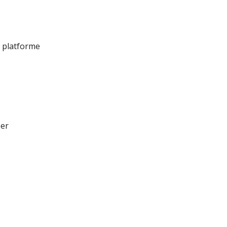
e platforme
éer