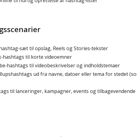
nline til hurtig oprettelse af hashtag‑lister
gsscenarier
ashtag‑sæt til opslag, Reels og Stories‑tekster
hashtags til korte videoemner
‑hashtags til videobeskrivelser og indholdstemaer
yllupshashtags ud fra navne, datoer eller tema for stedet (so
gs til lanceringer, kampagner, events og tilbagevendende 