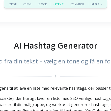
Mere »
i2PDF
i2IMG
i2OCR
i2TEXT
i2SYMBOL
AI Hashtag Generator
 fra din tekst – vælg en tone og få en fo
✧
ns til at lave en liste med relevante hashtags, der passer til
ærktøj, der hurtigt laver en liste med SEO‑venlige hashtags u
 passer til din målgruppe, og værktøjet genererer hashtags,
dstemaer og finde hashtag‑idéer til Instagram, YouTube og T