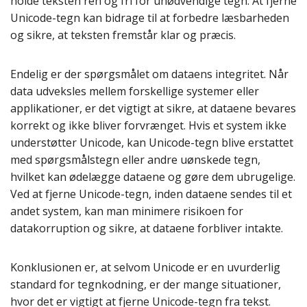
holde teksten ren og fri for unødvendige tegn. At fjerne
Unicode-tegn kan bidrage til at forbedre læsbarheden
og sikre, at teksten fremstår klar og præcis.
Endelig er der spørgsmålet om dataens integritet. Når
data udveksles mellem forskellige systemer eller
applikationer, er det vigtigt at sikre, at dataene bevares
korrekt og ikke bliver forvrænget. Hvis et system ikke
understøtter Unicode, kan Unicode-tegn blive erstattet
med spørgsmålstegn eller andre uønskede tegn,
hvilket kan ødelægge dataene og gøre dem ubrugelige.
Ved at fjerne Unicode-tegn, inden dataene sendes til et
andet system, kan man minimere risikoen for
datakorruption og sikre, at dataene forbliver intakte.
Konklusionen er, at selvom Unicode er en uvurderlig
standard for tegnkodning, er der mange situationer,
hvor det er vigtigt at fjerne Unicode-tegn fra tekst.