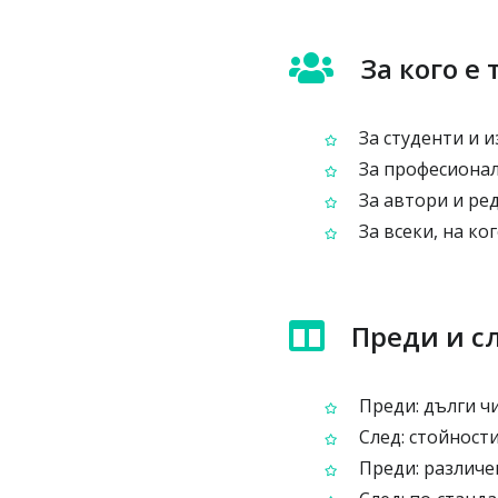
За кого е
За студенти и 
За професионал
За автори и ре
За всеки, на ко
Преди и с
Преди: дълги чи
След: стойности
Преди: различен