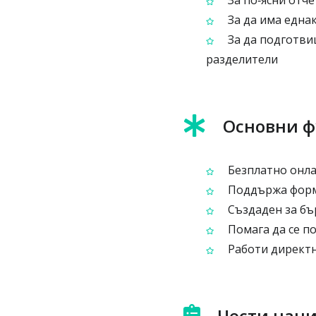
За по‑ясни отч
За да има еднак
За да подготвиш
разделители
Основни 
Безплатно онлай
Поддържа форма
Създаден за бъ
Помага да се по
Работи директн
Чести начи