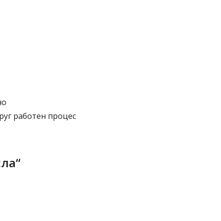
но
руг работен процес
сла“