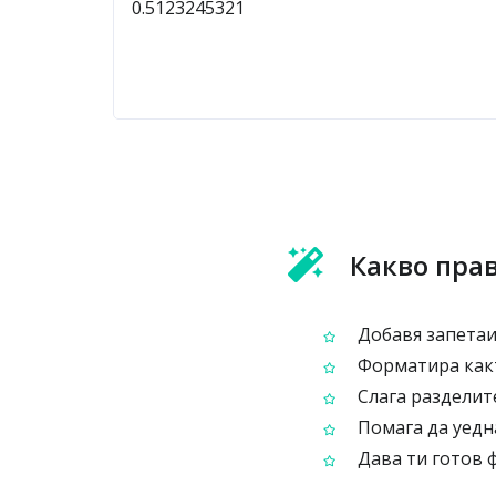
Какво пра
Добавя запетаи 
Форматира какт
Слага разделит
Помага да уедн
Дава ти готов 