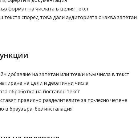
ети, оферти и документация
ъв формат на числата в целия текст
 текста според това дали аудиторията очаква запетаи 
функции
н добавяне на запетаи или точки към числа в текст
тиране на цели и десетични числа
рза обработка на поставен текст
ставят правилно разделителите за по‑лесно четене
о в браузъра, без инсталация
ни на ползване