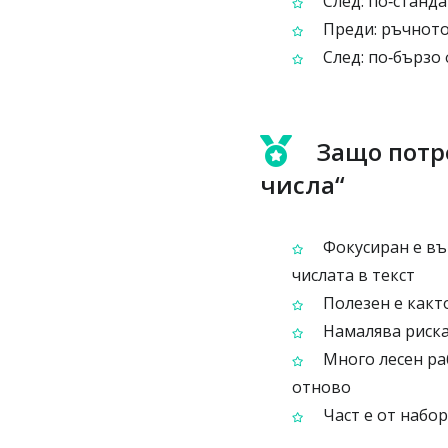
След: по‑станд
Преди: ръчното
След: по‑бързо
Защо потр
числа“
Фокусиран е вър
числата в текст
Полезен е както
Намалява риска
Много лесен ра
отново
Част е от набо