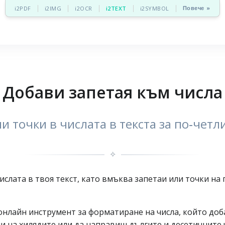
Повече »
i2PDF
i2IMG
i2OCR
i2TEXT
i2SYMBOL
Добави запетая към числа
и точки в числата в текста за по‑чет
✧
ислата в твоя текст, като вмъква запетаи или точки на
 онлайн инструмент за форматиране на числа, който доб
ли на хилядите или да направиш дългите и десетичните 