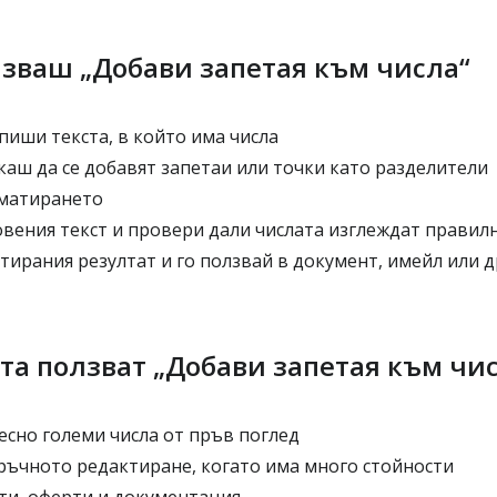
лзваш „Добави запетая към числа“
пиши текста, в който има числа
аш да се добавят запетаи или точки като разделители
матирането
вения текст и провери дали числата изглеждат правил
ирания резултат и го ползвай в документ, имейл или д
та ползват „Добави запетая към чи
лесно големи числа от пръв поглед
 ръчното редактиране, когато има много стойности