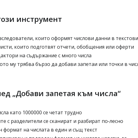
 този инструмент
изследователи, които оформят числови данни в текстов
исти, които подготвят отчети, обобщения или оферти
дактори на съдържание с много числа
гото му трябва бързо да добави запетаи или точки в чис
лед „Добави запетая към числа“
сла като 1000000 се четат трудно
те с разделители се сканират и разбират по‑лесно
 формат на числата в един и същ текст