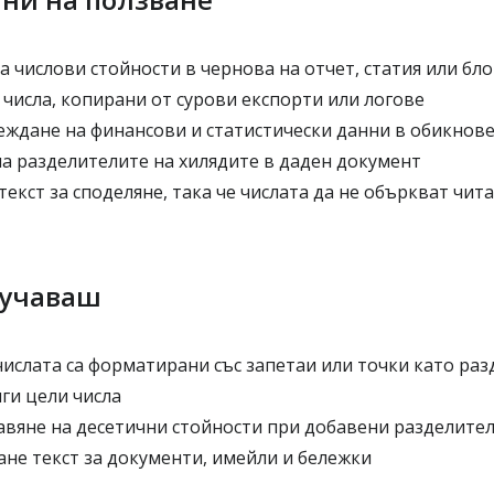
числови стойности в чернова на отчет, статия или бло
числа, копирани от сурови експорти или логове
еждане на финансови и статистически данни в обикнове
а разделителите на хилядите в даден документ
екст за споделяне, така че числата да не объркват чит
лучаваш
числата са форматирани със запетаи или точки като ра
ги цели числа
авяне на десетични стойности при добавени разделите
не текст за документи, имейли и бележки