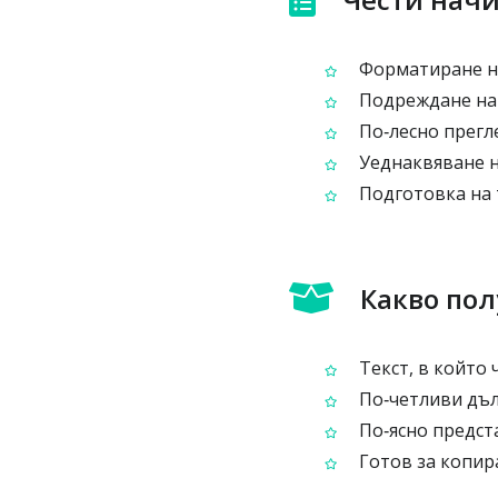
Форматиране на 
Подреждане на 
По‑лесно прегл
Уеднаквяване н
Подготовка на т
Какво по
Текст, в който 
По‑четливи дъл
По‑ясно предст
Готов за копира