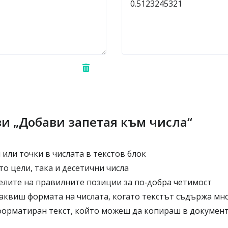
ви „Добави запетая към числа“
или точки в числата в текстов блок
о цели, така и десетични числа
елите на правилните позиции за по‑добра четимост
аквиш формата на числата, когато текстът съдържа мн
форматиран текст, който можеш да копираш в докумен