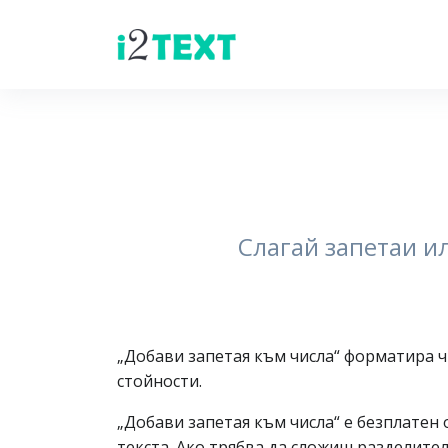
Слагай запетаи ил
„Добави запетая към числа“ форматира ч
стойности.
„Добави запетая към числа“ е безплатен
текста. Ако трябва да сложиш разделите