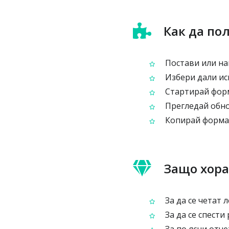
Как да по
Постави или на
Избери дали иск
Стартирай фор
Прегледай обно
Копирай формат
Защо хора
За да се четат 
За да се спести