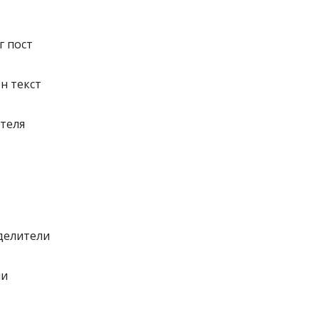
г пост
н текст
ателя
зделители
ли