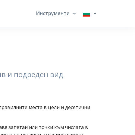
Инструменти
лив и подреден вид
 правилните места в цели и десетични
авя запетаи или точки към числата в
числа по‑четливи, този инструмент