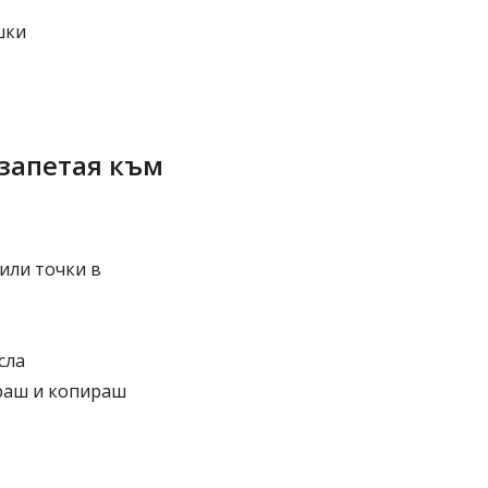
шки
 запетая към
или точки в
сла
раш и копираш