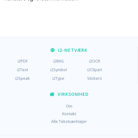
i2
-NETVÆRK
i2PDF
i2IMG
i2OCR
i2Text
i2Symbol
i2Clipart
i2Speak
i2Type
Stickers
VIRKSOMHED
Om
Kontakt
Alle Tekstværktøjer